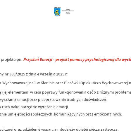
 projektu pn.
Przystań Emocji - projekt pomocy psychologicznej dla w
nr 380/2025 z dnia 4 września 2025 r.
zo-Wychowawczej nr 1 w Kłaninie oraz Placówki Opiekuńczo-Wychowawczej n
ką i jej elementami w celu poprawy funkcjonowania osób z różnymi proble
b wyrażania emocji oraz przepracowania trudnych doświadczeń.
y ruch nako narzędzie wyrażania emocji.
ijanie umiejętności społecznych, komunikacyjnych oraz emocjonalnych.
znej oraz udzielenie wsparcia młodzieży objętej pieczą zastępczą.