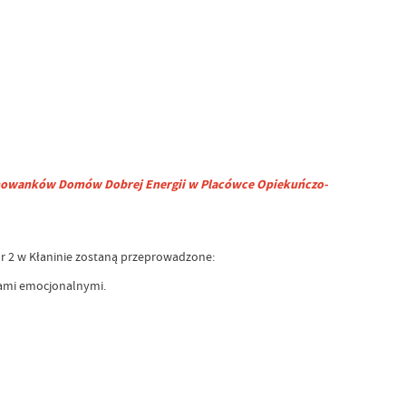
ychowanków Domów Dobrej Energii w Placówce Opiekuńczo-
r 2 w Kłaninie zostaną przeprowadzone:
mami emocjonalnymi.