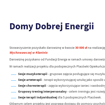
Domy Dobrej Energii
Stowarzyszenie pozyskało darowiznę w kwocie
30 000 zł
na realizację
Wychowawczej w Kłaninie
.
Darowiznę pozyskano od Fundacji Energa w ramach umowy darowizny 
W ramach realizacji projektu dla podopiecznych Placówki Opiekuńc
Sesje muzykoterapii
- grupowe zajęcia posługujące się muzy
Sesje arteterapii
- terapii wykorzystującej sztukę jako sposó
Sesje choreoterapii
- zajęcia wykorzystujące taniec i swobodn
Grupowy trening interpersonalny
- celem treningu jest rozw
Sesje terapii indywidualnej
dla 5 podopiecznych Placówek.
Głównym celem projektu jest poprawa dostępu do pomocy psychologic