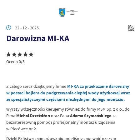
22 - 12 - 2025
Darowizna MI-KA
Ocena 0/5
Z całego serca dziękujemy firmie
MI-KA
za przekazanie darowizny
w postaci bojlera do podgrzewania ciepłej wody użytkowej wraz
ze specjalistycznymi częściami niezbędnymi do jego montażu.
Wyrazy wdzięczności kierujemy również do firmy MSM Sp. z o.o., do
Pana
Michał Drzeżdżon
oraz Pana
Adama Szymańskiego
za
bezinteresowną pomoc i profesjonalny montaż urządzenia
w Placówce nr 2.
Dzięki Państwa zaangażowaniu mogliśmy zapewnić naszym